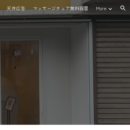
天井広告
マッサージチェア無料設置
More
ion