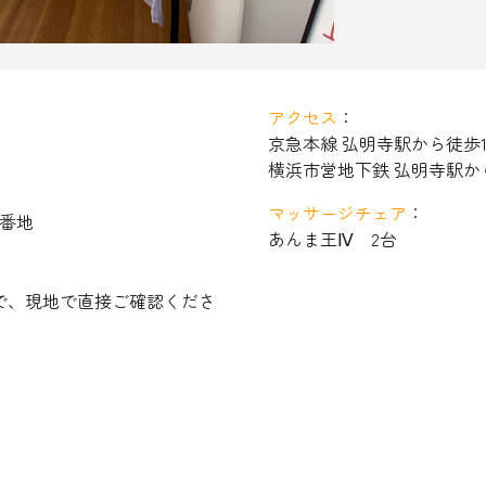
アクセス
：
京急本線
弘明寺
駅から徒歩
横浜市営地下鉄
弘明寺
駅か
マッサージチェア
：
3番地
あんま王Ⅳ 2台
で、現地で直接ご確認くださ