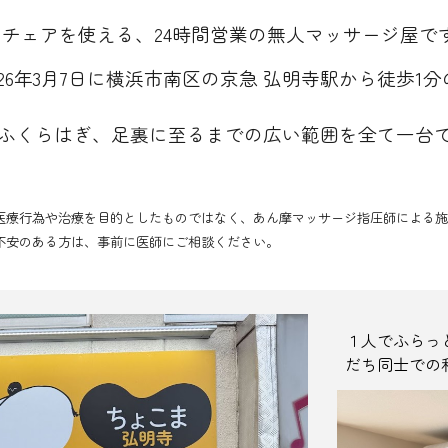
ージチェアを使える、24時間営業の無人マッサージ屋で
026年3月7日
に
横浜市南区
の京急
弘明寺
駅から徒歩
1
分
ふくらはぎ、足裏に至るまでの広い範囲を全て一台
。
医療行為や治療を目的としたものではなく、あん摩マッサージ指圧師による施
不安のある方は、事前に医師にご相談ください。
１人でふらっ
だち同士での