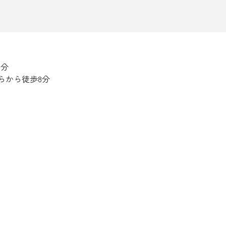
1
分
らから徒歩
8
分