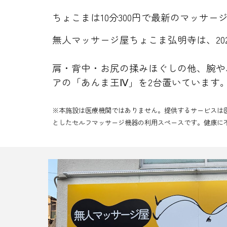
ちょこまは
10分300円で最新のマッサ
無人マッサージ屋ちょこま
弘明寺
は、
2
肩・背中・お尻の揉みほぐしの他、腕や
アの「あんま王Ⅳ」を2台置いています
※本施設は医療機関ではありません。提供するサービスは
としたセルフマッサージ機器の利用スペースです。健康に